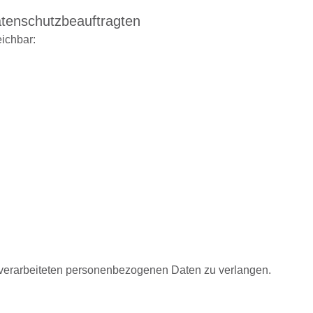
atenschutzbeauftragten
eichbar:
 verarbeiteten personenbezogenen Daten zu verlangen.