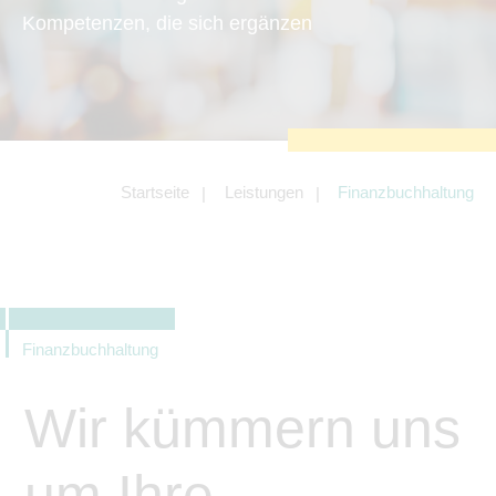
zu sichern.
Kompetenzen, die sich ergänzen
Tracking- und Targeting-Cookies
Diese Cookies sind erforderlich, um
unsere Website auf Ihre Bedürfnisse hin
zu optimieren. Hierzu gehört eine
bedarfsgerechte Gestaltung und
fortlaufende Verbesserung unseres
Angebotes einschließlich der
Verknüpfung zu Social-Media-
Angeboten von z.B. Facebook und
Startseite
Leistungen
Finanzbuchhaltung
LinkedIn.
Betreibercookies
Diese Cookies sind erforderlich, um z.B.
Google Maps zu nutzen oder
eingebettete Videos abspielen zu
können.
Finanzbuchhaltung
Wir kümmern uns
um Ihre