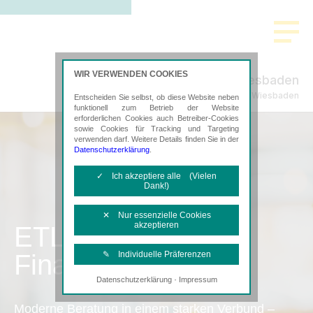
WIR VERWENDEN COOKIES
STEURAT Wiesbaden
Steuerberatung in Wiesbaden
Entscheiden Sie selbst, ob diese Website neben
funktionell zum Betrieb der Website
erforderlichen Cookies auch Betreiber-Cookies
sowie Cookies für Tracking und Targeting
verwenden darf. Weitere Details finden Sie in der
Datenschutzerklärung
.
✓ Ich akzeptiere alle (Vielen
Dank!)
✕ Nur essenzielle Cookies
akzeptieren
ETL
Finanzbuchhaltung
✎ Individuelle Präferenzen
·
Datenschutzerklärung
Impressum
Notwendige Cookies
Diese Cookies sind erforderlich, um die
Moderne Beratung in einem starken Verbund –
grundlegende Funktionalität der Website