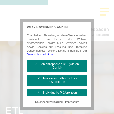
WIR VERWENDEN COOKIES
STEURAT Wiesbaden
Steuerberatung in Wiesbaden
Entscheiden Sie selbst, ob diese Website neben
funktionell zum Betrieb der Website
erforderlichen Cookies auch Betreiber-Cookies
sowie Cookies für Tracking und Targeting
verwenden darf. Weitere Details finden Sie in der
Datenschutzerklärung
.
✓ Ich akzeptiere alle (Vielen
Dank!)
✕ Nur essenzielle Cookies
akzeptieren
✎ Individuelle Präferenzen
·
Datenschutzerklärung
Impressum
Notwendige Cookies
ETL
Diese Cookies sind erforderlich, um die
grundlegende Funktionalität der Website