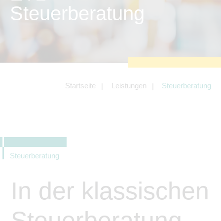
zu sichern.
Steuerberatung
Tracking- und Targeting-Cookies
Diese Cookies sind erforderlich, um
unsere Website auf Ihre Bedürfnisse hin
zu optimieren. Hierzu gehört eine
bedarfsgerechte Gestaltung und
fortlaufende Verbesserung unseres
Angebotes einschließlich der
Verknüpfung zu Social-Media-
Angeboten von z.B. Facebook und
Startseite
Leistungen
Steuerberatung
LinkedIn.
Betreibercookies
Diese Cookies sind erforderlich, um z.B.
Google Maps zu nutzen oder
eingebettete Videos abspielen zu
können.
Steuerberatung
In der klassischen
Steuerberatung